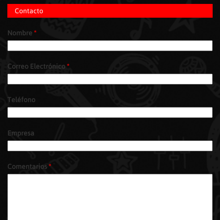
Contacto
Nombre
*
Correo Electrónico
*
Teléfono
Empresa
Comentarios
*