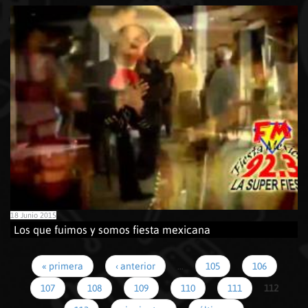
18 Junio 2015
Los que fuimos y somos fiesta mexicana
« primera
‹ anterior
…
105
106
107
108
109
110
111
112