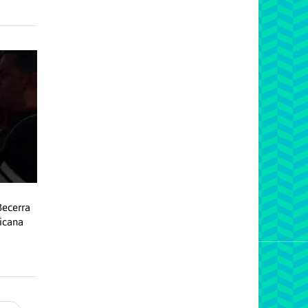
Becerra
icana