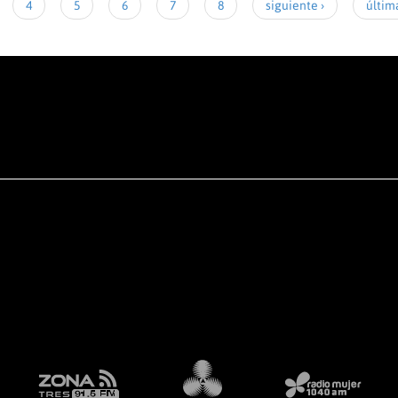
4
5
6
7
8
siguiente ›
últim