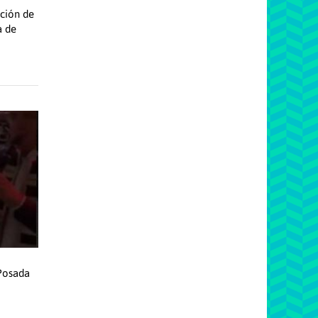
ción de
a de
Posada