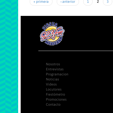
« primera
‹ anterior
1
2
3
Nosotros
Entrevistas
Programacion
Noticias
Videos
Locutores
Fiestómetro
Promociones
Contacto