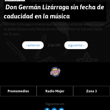
Don Germán Lizárraga sin fecha de
caducidad en la música
Germán Lizárraga comenta que tenía ocho años de edad, cuando
su padre le puso una flauta en sus manos. Pero no fue sino hasta
los 11 que...
‹ anterior
2 de 199
siguiente ›
Promomedios
Radio Mujer
Zona 3
Síguenos en: