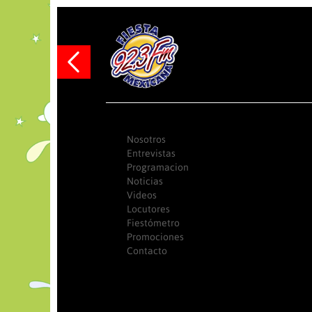
Anterior
Nosotros
Entrevistas
Programacion
Noticias
Videos
Locutores
Fiestómetro
Promociones
Contacto