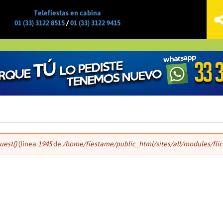
Jump to navigation
Telefiestas en cabina
01 (33) 3122 8515
/
01 (33) 3122 9415
uest()
(línea
1945
de
/home/fiestame/public_html/sites/all/modules/flick