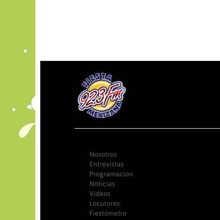
Nosotros
Entrevistas
Programacion
Noticias
Videos
Locutores
Fiestómetro