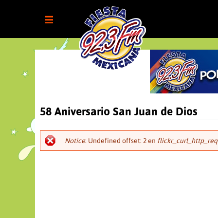
58 Aniversario San Juan de Dios
Notice
: Undefined offset: 2 en
flickr_curl_http_req
Mensaje
de
error