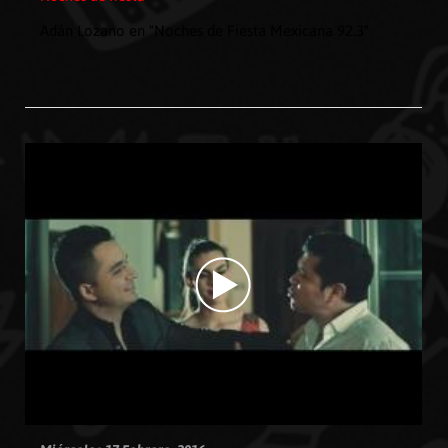
Adán Lozano en "Noches de Fiesta Mexicana 92.3"