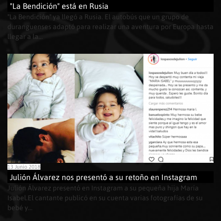
"La Bendición" está en Rusia
"La Bendición" ya llegó a Rusia. El autobús que un grupo de
duranguenses adaptó para realizar una aventura por Europa hasta
llegar a la...
13 Junio 2018
Julión Álvarez nos presentó a su retoño en Instagram
Julión Álvarez presentó en Instagram a su pequeña hija María
Isabel.El cantante publicó en su cuenta varias fotografías de su
bebé y...