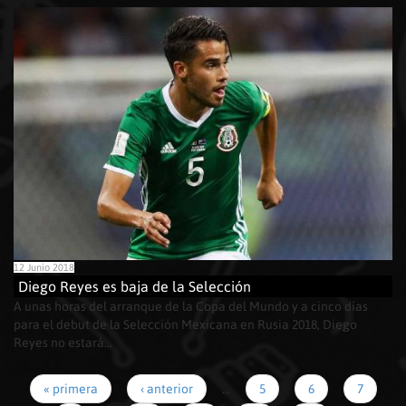
12 Junio 2018
Diego Reyes es baja de la Selección
A unas horas del arranque de la Copa del Mundo y a cinco días
para el debut de la Selección Mexicana en Rusia 2018, Diego
Reyes no estará...
« primera
‹ anterior
…
5
6
7